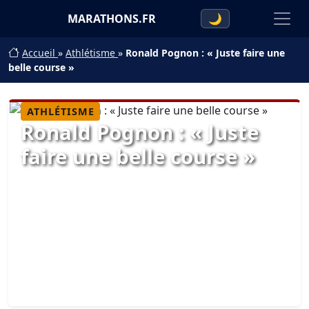
MARATHONS.FR
🌙
Accueil
»
Athlétisme
»
Ronald Pognon : « Juste faire une
belle course »
ATHLÉTISME
Ronald Pognon : « Juste
faire une belle course »