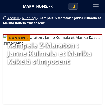
MARATHONS.FR
🌙
Accueil
»
Running
»
Kempele Z‑Maraton : Janne Kulmala et
Marika Käkelä s’imposent
RUNNING
Kempele Z‑Maraton :
Janne Kulmala et Marika
Käkelä s’imposent